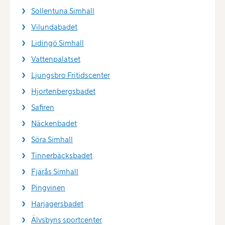
Sollentuna Simhall
Vilundabadet
Lidingö Simhall
Vattenpalatset
Ljungsbro Fritidscenter
Hjortenbergsbadet
Safiren
Näckenbadet
Söra Simhall
Tinnerbäcksbadet
Fjärås Simhall
Pingvinen
Harjagersbadet
Älvsbyns sportcenter