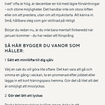
livet" ofta är hög, är december en tid med lägre förväntningar
– och större möjligheter. Det handlar inte om stora löften
eller om att prestera, utan om att mjukstarta. Att känna in.
Små, hållbara steg som gör skillnad på riktigt.
Börjar du redan nu, är du inte bara mentalt förberedd när
januari kommer – du har redan ett försprång.
SÅ HÄR BYGGER DU VANOR SOM
HÅLLER:
1.
Sätt ett minilöfte till dig själv
Välj en sak du vill göra lite oftare. Det kan vara att gå och
simma en gång i veckan, ta en promenad efter jobbet eller
lägga in ett kort träningspass hemma. Gör det så litet att det
är omöjligt att misslyckas.
2.
Gör det lätt att lyckas
Packa träningsväskan kvällen innan, boka in ett