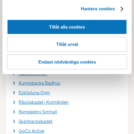
Solna Simhall
Hantera cookies
Åbybadet
Järfällabadet
Tillåt alla cookies
Tyresö Aquarena
Lögarängsbadet
Tillåt urval
Bålsta Simhall
Endast nödvändiga cookies
Örjanshallen
Nacka simhall
Kungsbacka Badhus
Eskilstuna Gym
Råsslabadet i Kolmården
Ramdalens Simhall
Skärblackabadet
GoCo Active