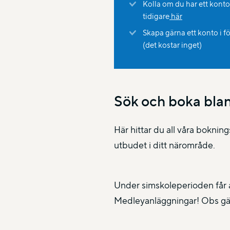
Kolla om du har ett kont
tidigare
här
Skapa gärna ett konto i f
(det kostar inget)
Sök och boka blan
Här hittar du all våra boknin
utbudet i ditt närområde.
Under simskoleperioden får a
Medleyanläggningar! Obs gäl