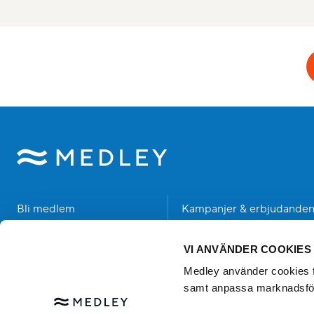
Bli medlem
Kampanjer & erbjudande
Hitta anläggning
Student
VI ANVÄNDER COOKIES
Träning & Hälsa
Senior
Medley använder cookies för
samt anpassa marknadsfö
Bad & Upplevelser
Händer hos oss