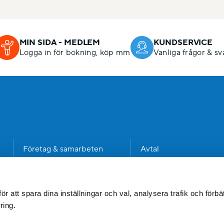
MIN SIDA - MEDLEM
KUNDSERVICE
Logga in för bokning, köp mm
Vanliga frågor & sv
n
Företag & samarbeten
Avtal
Kommun
Dataskyddspolicy
Jobba hos oss
Visselblåsning
 att spara dina inställningar och val, analysera trafik och förbät
ring.
Press & media
Fakturainformation