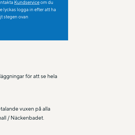
ntakta
Kundservice
om du
te lyckas logga in efter att ha
ljt stegen ovan
äggningar för att se hela
etalande vuxen på alla
hall / Näckenbadet.