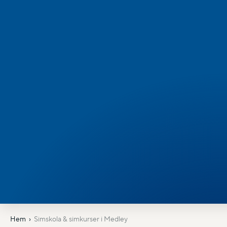
Hem
Simskola & simkurser i Medley