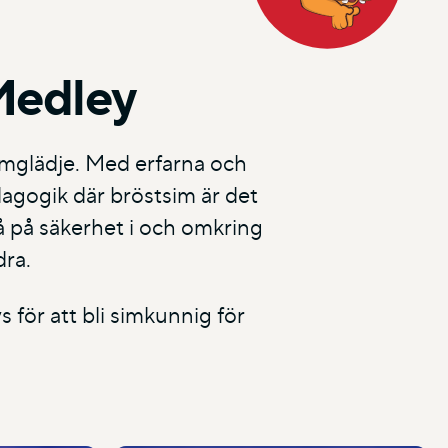
Medley
simglädje. Med erfarna och
dagogik där bröstsim är det
så på säkerhet i och omkring
dra.
 för att bli simkunnig för