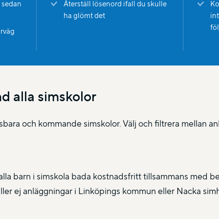
o sedan
Återställ lösenord ifall du skulle
Ko
ha glömt det
in
fö
örväg
d alla simskolor
gsbara och kommande simskolor. Välj och filtrera mellan anl
lla barn i simskola bada kostnadsfritt tillsammans med b
ler ej anläggningar i Linköpings kommun eller Nacka sim