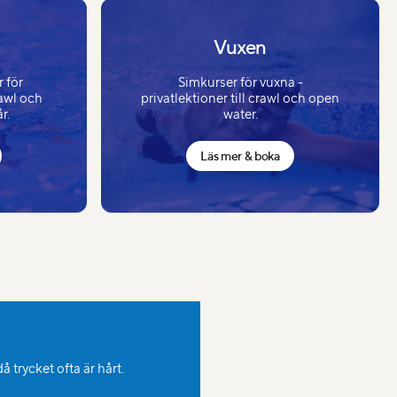
Vuxen
 för
Simkurser för vuxna -
rawl och
privatlektioner till crawl och open
r.
water.
Läs mer & boka
 trycket ofta är hårt.