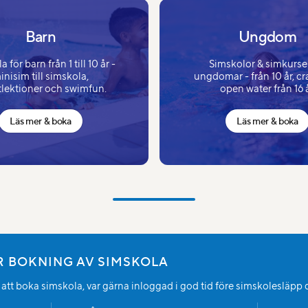
Barn
Ungdom
 för barn från 1 till 10 år -
Simskolor & simkurser
inisim till simskola,
ungdomar - från 10 år, c
tlektioner och swimfun.
open water från 16 å
Läs mer & boka
Läs mer & boka
ÖR BOKNING AV SIMSKOLA
tt boka simskola, var gärna inloggad i god tid före simskolesläpp då