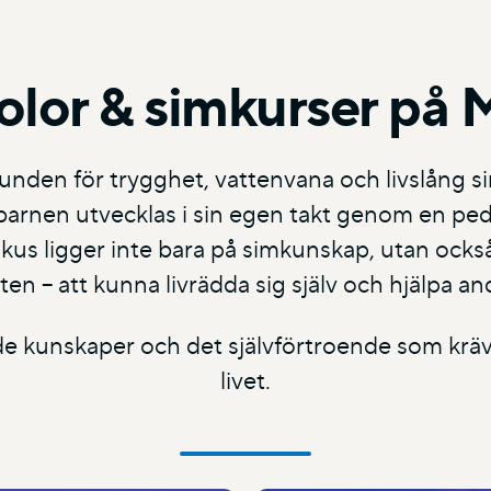
olor & simkurser på 
grunden för trygghet, vattenvana och livslång 
 barnen utvecklas i sin egen takt genom en pe
 Fokus ligger inte bara på simkunskap, utan ock
ten – att kunna livrädda sig själv och hjälpa an
e de kunskaper och det självförtroende som krävs
livet.