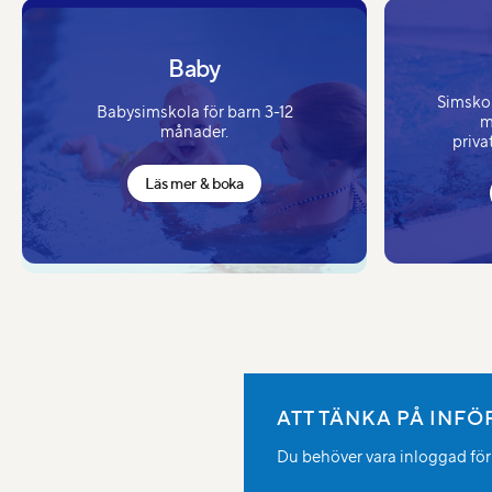
Baby
Simskola
Babysimskola för barn 3-12
m
månader.
priva
Läs mer & boka
ATT TÄNKA PÅ INF
Du behöver vara inloggad för a