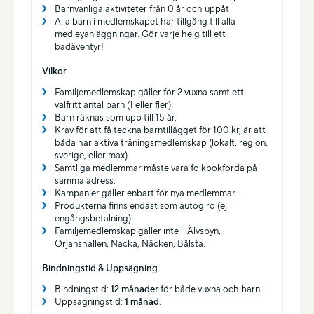
Barnvänliga aktiviteter från 0 år och uppåt
Alla barn i medlemskapet har tillgång till alla
medleyanläggningar. Gör varje helg till ett
badäventyr!
Vilkor
Familjemedlemskap gäller för 2 vuxna samt ett
valfritt antal barn (1 eller fler).
Barn räknas som upp till 15 år.
Krav för att få teckna barntillägget för 100 kr, är att
båda har aktiva träningsmedlemskap (lokalt, region,
sverige, eller max)
Samtliga medlemmar måste vara folk­bokförda på
samma adress.
Kampanjer gäller enbart för nya medlemmar.
Produkterna finns endast som autogiro (ej
engångsbetalning).
Familjemedlemskap gäller inte i: Älvsbyn,
Örjanshallen, Nacka, Näcken, Bålsta.
Bindningstid & Uppsägning
Bindningstid:
12 månader
för både vuxna och barn.
Uppsägningstid:
1 månad
.