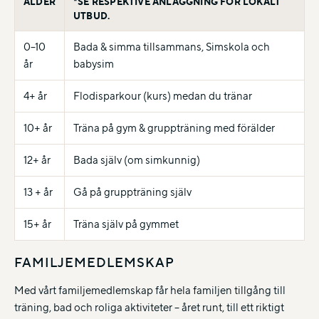
ÅLDER
*SE RESPEKTIVE ANLÄGGNING FÖR LOKALT
UTBUD.
0–10
Bada & simma tillsammans, Simskola och
år
babysim
4+ år
Flodisparkour (kurs) medan du tränar
10+ år
Träna på gym & gruppträning med förälder
12+ år
Bada själv (om simkunnig)
13 + år
Gå på gruppträning själv
15+ år
Träna själv på gymmet
FAMILJEMEDLEMSKAP
Med vårt familjemedlemskap får hela familjen tillgång till
träning, bad och roliga aktiviteter – året runt, till ett riktigt