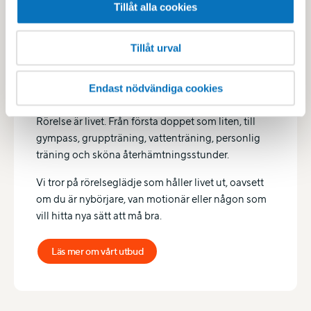
Tillåt alla cookies
Tillåt urval
För ett liv i rörelse från 0-99 år
Endast nödvändiga cookies
Rörelse är livet. Från första doppet som liten, till
gympass, gruppträning, vattenträning, personlig
träning och sköna återhämtningsstunder.
Vi tror på rörelseglädje som håller livet ut, oavsett
om du är nybörjare, van motionär eller någon som
vill hitta nya sätt att må bra.
Läs mer om vårt utbud