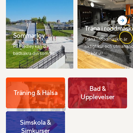
Träna i roddmask
Sommarlov
Träna i roddmaskin är
På Medley kan du
riktigt kul och utmanan
badsäkra din sommar!
nu kör vi!
Bad &
Träning & Hälsa
Upplevelser
Simskola &
Simkurser