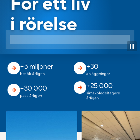
För ett liv
i rörelse
+5 miljoner
+30
besök årligen
anläggningar
+25 000
+30 000
simskole­deltagare
pass årligen
årligen