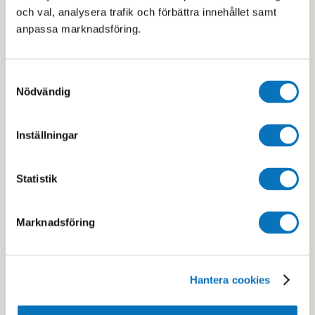
hela familjen röra på sig – på samma plats,
och val, analysera trafik och förbättra innehållet samt
samtidigt och på sitt eget sätt. På Medley har vi
anpassa marknadsföring.
skapat något unikt: en plats där träning, bad och
återhämtning ryms under samma tak, för stora och
små. Familjeträning är gemenskap, energi och
Samtyckesval
rörelse i vardagen!
Nödvändig
Läs mer om familjeaktiviteter
Inställningar
Statistik
Marknadsföring
Hantera cookies