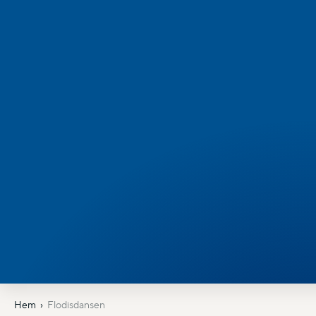
Hem
Flodisdansen