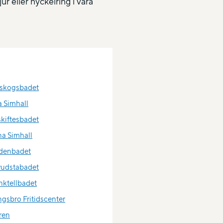
r eller nyckelring i våra
skogsbadet
a Simhall
skiftesbadet
na Simhall
denbadet
udstabadet
ktellbadet
ngsbro Fritidscenter
iren