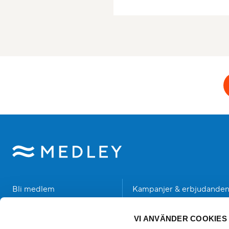
Bli medlem
Kampanjer & erbjudande
Hitta anläggning
Student
VI ANVÄNDER COOKIES