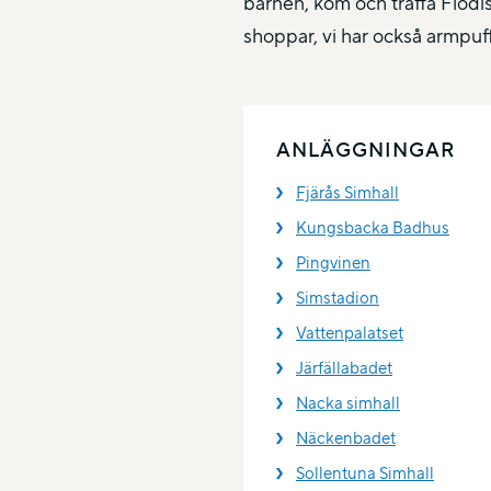
barnen, kom och träffa Flodis
shoppar, vi har också armpuf
ANLÄGGNINGAR
Fjärås Simhall
Kungsbacka Badhus
Pingvinen
Simstadion
Vattenpalatset
Järfällabadet
Nacka simhall
Näckenbadet
Sollentuna Simhall