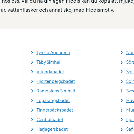
 hos oss. Vill du ha din egen Flodis kan du köpa ett mjukdju
far, vattenflaskor och annat skoj med Flodismotiv.
Tyresö Aquarena
Nor
Täby Simhall
Sör
Vilundabadet
Sol
Hjortenbergsbadet
Sol
Ramdalens Simhall
Sve
Lögarängsbadet
Huv
Tinnerbäcksbadet
Mun
Centralbadet
Lju
Harjagersbadet
Saf