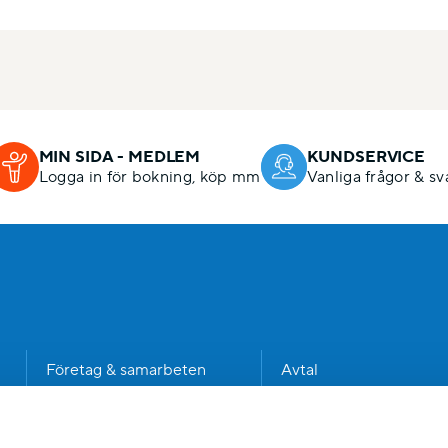
MIN SIDA - MEDLEM
KUNDSERVICE
Logga in för bokning, köp mm
Vanliga frågor & sv
n
Företag & samarbeten
Avtal
Kommun
Dataskyddspolicy