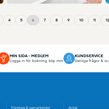
4
5
6
7
8
9
10
11
1
MIN SIDA - MEDLEM
KUNDSERVICE
Logga in för bokning, köp mm
Vanliga frågor & sv
n
Företag & samarbeten
Avtal