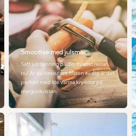
Smoothie med julsmak
Sätt julstämning på din frukost redan
nu! Är du dessutom frusen av dig är det
perfekt med lite varma kryddor på
morgonkvisten.