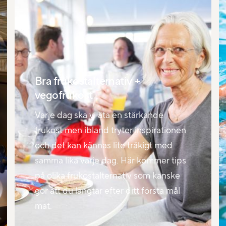
Bra frukostalternativ +
vegofrukost
Varje dag ska vi äta en stärkande
frukost men ibland tryter inspirationen
och det kan kännas lite tråkigt med
samma lika varje dag. Här kommer tips
på olika frukostalternativ som kanske
gör att du längtar efter ditt första mål
mat.