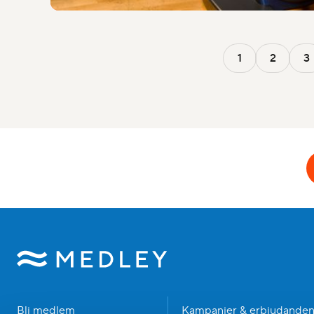
1
2
3
Bli medlem
Kampanjer & erbjudande