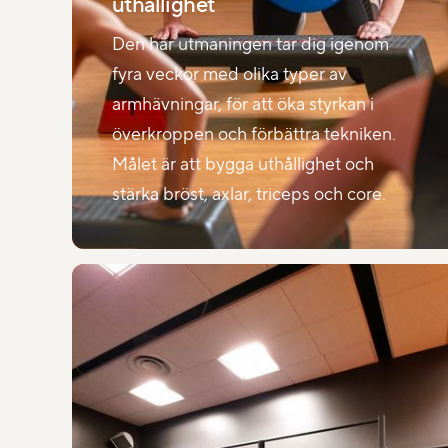
uthållighet
Den här utmaningen tar dig igenom
fyra veckor med olika typer av
armhävningar, för att öka styrkan i
överkroppen och förbättra tekniken.
Målet är att bygga uthållighet och
stärka bröst, axlar, triceps och core.