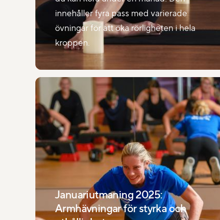
innehåller fyra pass med varierade
övningar för att öka rörligheten i hela
kroppen.
Januariutmaning 2025:
Armhävningar för styrka och