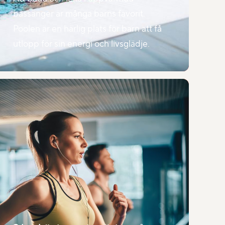
bassänger är många barns favorit.
Poolen är en härlig plats för barn att få
utlopp för sin energi och livsglädje.