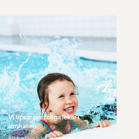
Vi tipsar om roliga lekar i
simhallen
Att bada och leka i uppvärmda