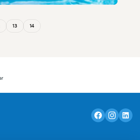
2
13
14
ar