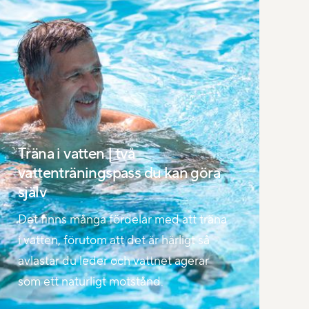
Träna i vatten | två
vattenträningspass du kan göra
själv
Det finns många fördelar med att träna
i vatten, förutom att det är härligt så
avlastar du leder och vattnet agerar
som ett naturligt motstånd.