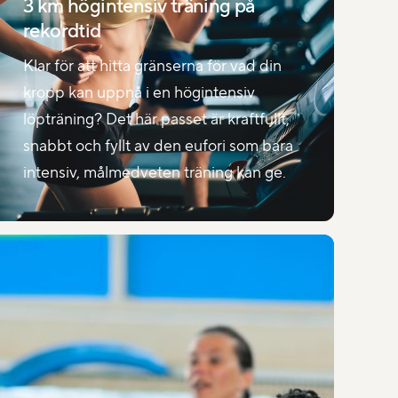
3 km högintensiv träning på
rekordtid
Klar för att hitta gränserna för vad din
kropp kan uppnå i en högintensiv
löpträning? Det här passet är kraftfullt,
snabbt och fyllt av den eufori som bara
intensiv, målmedveten träning kan ge.