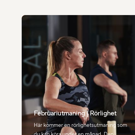
Februariutmaning | Rörlighet
Här kommer en rörlighetsutmaning som
du kan köra under en månad. Den