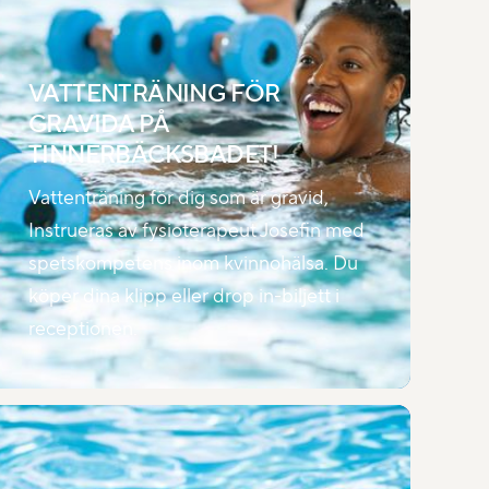
VATTENTRÄNING FÖR
GRAVIDA PÅ
TINNERBÄCKSBADET!
Vattenträning för dig som är gravid,
Instrueras av fysioterapeut Josefin med
spetskompetens inom kvinnohälsa. Du
köper dina klipp eller drop in-biljett i
receptionen.