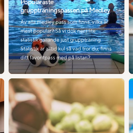
Populäraste
gruppträningspassen på Medley
Av alla medley pass som finns, vilka är
mest populär? Så vi dök ner i lite
statistik gällande just gruppträning.
Statistik är alltid kul så vad tror du, finns
ditt favoritpass med på listan?