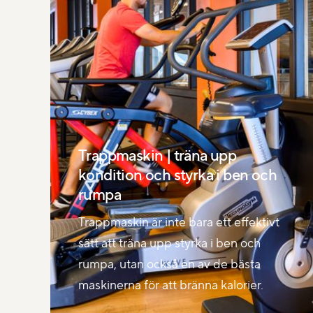
Trappmaskin | träna upp
kondition och styrka i ben och
rumpa
Trappmaskin är inte bara ett effektivt
sätt att träna upp styrka i ben och
rumpa, utan också en av de bästa
maskinerna för att bränna kalorier.