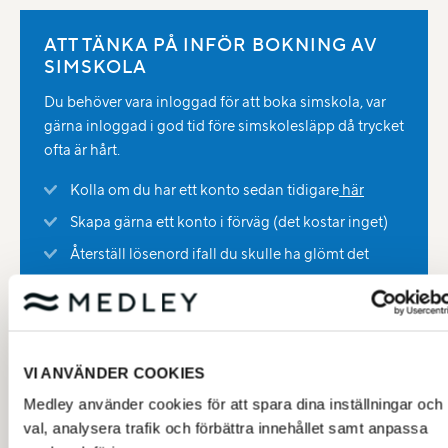
ATT TÄNKA PÅ INFÖR BOKNING AV
SIMSKOLA
Du behöver vara inloggad för att boka simskola, var
gärna inloggad i god tid före simskolesläpp då trycket
ofta är hårt.
Kolla om du har ett konto sedan tidigare
här
Skapa gärna ett konto i förväg (det kostar inget)
Återställ lösenord ifall du skulle ha glömt det
Kontakta
Kundservice
om du inte lyckas logga in
efter att ha följt stegen ovan
VI ANVÄNDER COOKIES
Boka och läs mer om våra olika
Medley använder cookies för att spara dina inställningar och
simskolor för ungdomar 10 år - 16
val, analysera trafik och förbättra innehållet samt anpassa