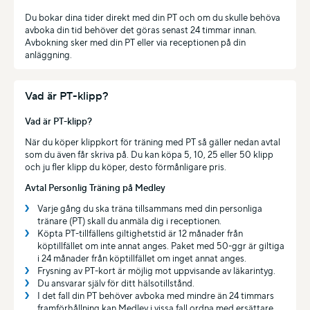
Du bokar dina tider direkt med din PT och om du skulle behöva
avboka din tid behöver det göras senast 24 timmar innan.
Avbokning sker med din PT eller via receptionen på din
anläggning.
Vad är PT-klipp?
Vad är PT-klipp?
När du köper klippkort för träning med PT så gäller nedan avtal
som du även får skriva på. Du kan köpa 5, 10, 25 eller 50 klipp
och ju fler klipp du köper, desto förmånligare pris.
Avtal Personlig Träning på Medley
Varje gång du ska träna tillsammans med din personliga
tränare (PT) skall du anmäla dig i receptionen.
Köpta PT-tillfällens giltighetstid är 12 månader från
köptillfället om inte annat anges. Paket med 50-ggr är giltiga
i 24 månader från köptillfället om inget annat anges.
Frysning av PT-kort är möjlig mot uppvisande av läkarintyg.
Du ansvarar själv för ditt hälsotillstånd.
I det fall din PT behöver avboka med mindre än 24 timmars
framförhållning kan Medley i vissa fall ordna med ersättare