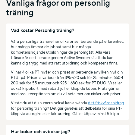
Vanliga frågor om personlig
träning
Vad kostar Personlig träning?
Våra personliga tränare har olika priser beroende på erfarenhet,
hur många timmar de jobbat samt hur många
kompetenshöjande utbildningar de genomgått. Alla våra
tränare är certifierade genom Active Sweden så att du kan
känna dig trygg med att rätt utbildning och kompetens finns.
Vi har 4 olika PT-nivåer och priset är beroende av vilken nivå din
PT är på. Priserna varierar från 395-720 sek för 25 minuter, 660-1
200 sek för 55 minuter och 925-1 680 sek för PT DUO. Vi säljer
också klippkort med rabatt ju fler klipp du köper. Prata gärna
med oss i receptionen om du vill veta mer om nivåer och priser. .
Visste du att du numera också kan använda
ditt friskvårdsbidrag
för personlig träning? Det går givetvis att
delbetala
för sina PT-
klipp via autogiro eller fakturering. Gäller köp av minst 5 klipp.
Hur bokar och avbokar jag?