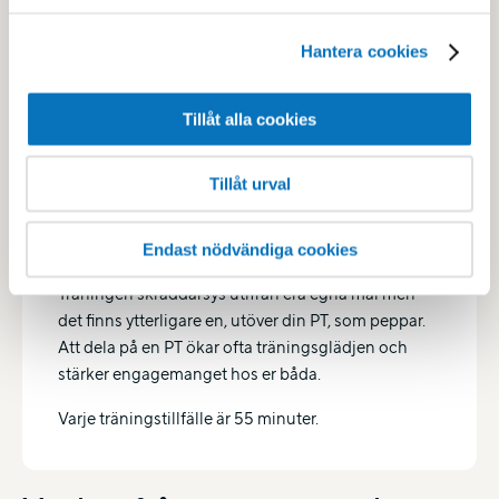
Hantera cookies
Tillåt alla cookies
PT DUO
Tillåt urval
PT Duo innebär träning tillsammans med en annan
person med gemensam PT. Du delar
Endast nödvändiga cookies
träningsupplevelsen med någon du tycker om.
Träningen skräddarsys utifrån era egna mål men
det finns ytterligare en, utöver din PT, som peppar.
Att dela på en PT ökar ofta träningsglädjen och
stärker engagemanget hos er båda.
Varje träningstillfälle är 55 minuter.