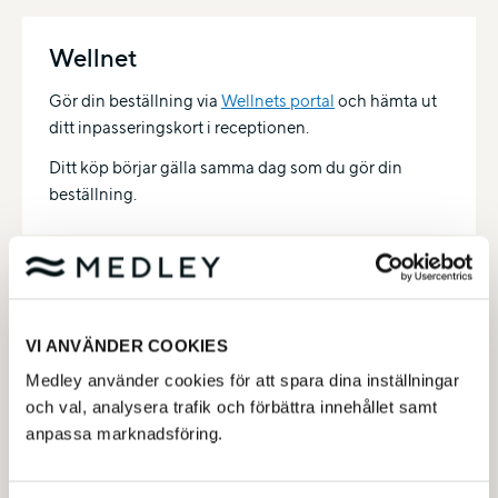
Wellnet
Gör din beställning via
Wellnets portal
och hämta ut
ditt inpasseringskort i receptionen.
Ditt köp börjar gälla samma dag som du gör din
beställning.
Benify
Gör din beställning via
Benifys portal
och hämta ut
VI ANVÄNDER COOKIES
ditt inpasseringskort i receptionen.
Medley använder cookies för att spara dina inställningar
Ditt köp börjar gälla samma dag som du gör din
och val, analysera trafik och förbättra innehållet samt
beställning.
anpassa marknadsföring.
Klippkort mm kan köpas direkt i receptionen och du