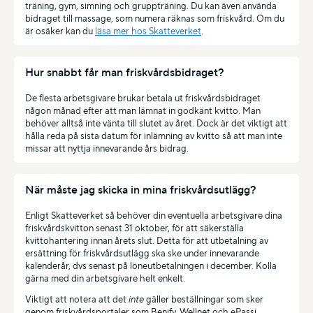
träning, gym, simning och gruppträning. Du kan även använda
bidraget till massage, som numera räknas som friskvård. Om du
är osäker kan du
läsa mer hos Skatteverket
.
Hur snabbt får man friskvårdsbidraget?
De flesta arbetsgivare brukar betala ut friskvårdsbidraget
någon månad efter att man lämnat in godkänt kvitto. Man
behöver alltså inte vänta till slutet av året. Dock är det viktigt att
hålla reda på sista datum för inlämning av kvitto så att man inte
missar att nyttja innevarande års bidrag.
När måste jag skicka in mina friskvårdsutlägg?
Enligt Skatteverket så behöver din eventuella arbetsgivare dina
friskvårdskvitton senast 31 oktober, för att säkerställa
kvittohantering innan årets slut. Detta för att utbetalning av
ersättning för friskvårdsutlägg ska ske under innevarande
kalenderår, dvs senast på löneutbetalningen i december. Kolla
gärna med din arbetsgivare helt enkelt.
Viktigt att notera att det
inte
gäller beställningar som sker
genom friskvårdsportaler som Benify, Wellnet och ePassi,