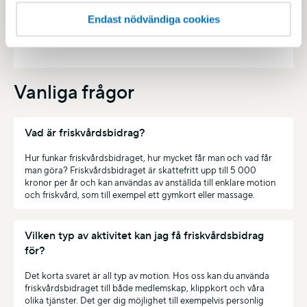
och väljer det kort du vill ha betalintyg för,
Endast nödvändiga cookies
antingen hela perioden eller för en vald
period. För att skriva ut tryck Ctrl+P.
Vanliga frågor
Vad är friskvårdsbidrag?
Hur funkar friskvårdsbidraget, hur mycket får man och vad får
man göra? Friskvårdsbidraget är skattefritt upp till 5 000
kronor per år och kan användas av anställda till enklare motion
och friskvård, som till exempel ett gymkort eller massage.
Vilken typ av aktivitet kan jag få friskvårdsbidrag
för?
Det korta svaret är all typ av motion. Hos oss kan du använda
friskvårdsbidraget till både medlemskap, klippkort och våra
olika tjänster. Det ger dig möjlighet till exempelvis personlig