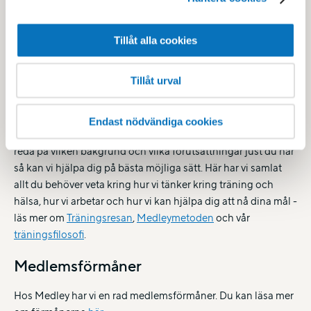
Träning på Tinnerbäcksbadet
Vi vill ge dig alla förutsättningar att lyckas i din träning så att
Tillåt alla cookies
du kan behålla din hälsa över tid. Därför har vi tagit fram ett
koncept för att hjälpa dig direkt från start - Träningsresan.
Tillåt urval
Träningsresan på Medley
Endast nödvändiga cookies
Vi börjar alltid med en analys av ditt nuläge. Genom att få
reda på vilken bakgrund och vilka förutsättningar just du har
så kan vi hjälpa dig på bästa möjliga sätt. Här har vi samlat
allt du behöver veta kring hur vi tänker kring träning och
hälsa, hur vi arbetar och hur vi kan hjälpa dig att nå dina mål -
läs mer om
Träningsresan
,
Medleymetoden
och vår
träningsfilosofi
.
Medlemsförmåner
Hos Medley har vi en rad medlemsförmåner. Du kan läsa mer