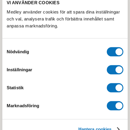
VI ANVÄNDER COOKIES
Medley använder cookies för att spara dina inställningar
Kurser inom träning
Simning
och val, analysera trafik och förbättra innehållet samt
& hälsa
Träna simning hos oss på
anpassa marknadsföring.
Här hittar du utbudet av
Medley.
kurser inom träning.
Samtyckesval
Nödvändig
Inställningar
Statistik
Familjeträning
Boka Checkup-test
Hos oss kan hela familjen
Ta reda på din wellness-
Marknadsföring
röra på sig – på samma
ålder med Technogym
plats, samtidigt och på
CheckUp-station
sitt eget sätt.
Hantera cookies