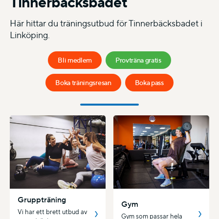
Tinnerbäcksbadet
Här hittar du träningsutbud för Tinnerbäcksbadet i
Linköping.
Bli medlem
Provträna gratis
Boka träningsresan
Boka pass
Gruppträning
Gym
Vi har ett brett utbud av
Gym som passar hela