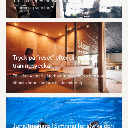
"rätt saker", men motivationen kanske inte riktigt
infinner sig som förr?
Tryck på ”reset” efter din tuffa
träningsvecka!
Följ våra 4 smarta återhämtnings-hacks och kom
tillbaka ännu starkare nästa måndag.
Juniutmaning | Simning för styrka och