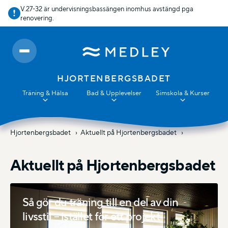
V.27-32 är undervisningsbassängen inomhus avstängd pga
renovering.
HJORTENBERGSBADET
Träning & Hälsa
Bad & Upplevelser
Simskola & Kurser
Hjortenbergsbadet
Aktuellt på Hjortenbergsbadet
Aktuellt på Hjortenbergsbadet
Så gör du träning till en del av din
livsstil – istället för ett projekt