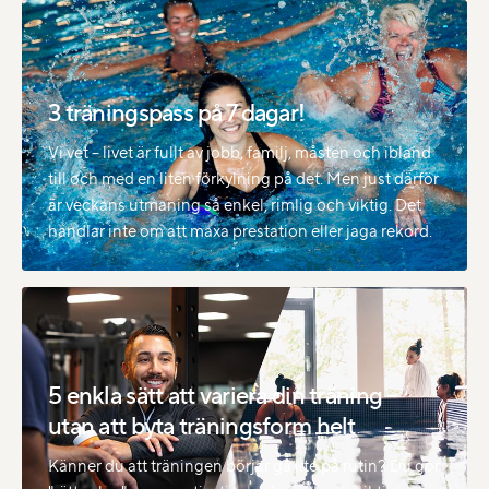
3 träningspass på 7 dagar!
Vi vet – livet är fullt av jobb, familj, måsten och ibland
till och med en liten förkylning på det. Men just därför
är veckans utmaning så enkel, rimlig och viktig. Det
handlar inte om att maxa prestation eller jaga rekord.
5 enkla sätt att variera din träning –
utan att byta träningsform helt
Känner du att träningen börjar gå lite på rutin? Du gör