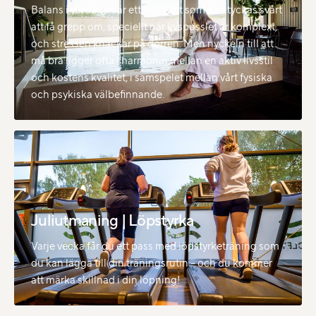
Balans i vardagen är ett koncept som kan tyckas svårt
att få grepp om, speciellt när livspusslet är komplext,
och stressen knackar på dörren. Men nyckeln till att
må bra ligger ofta i harmonin mellan en aktiv livsstil
och kostens kvalitet, i samspelet mellan vårt fysiska
och psykiska välbefinnande.
Juliutmaning | Löpstyrka
Varje vecka får du ett pass med löpstyrketräning som
du kan lägga till din träningsrutin – och du kommer
att märka skillnad i din löpning!