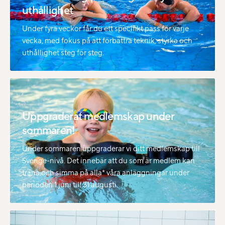
uthållighet
Under fyra veckor får du ett specifikt pass för varje
vecka, med fokus på att förbättra teknik, styrka och
uthållighet steg för steg.
Uppgraderat medlemskap under
sommaren!
Under sommaren uppgraderar vi ditt medlemskap till
Sverige-nivå. Det innebär att du som är medlem kan
träna och simma på alla* våra anläggningar under
perioden 1 juni till 31 augusti.