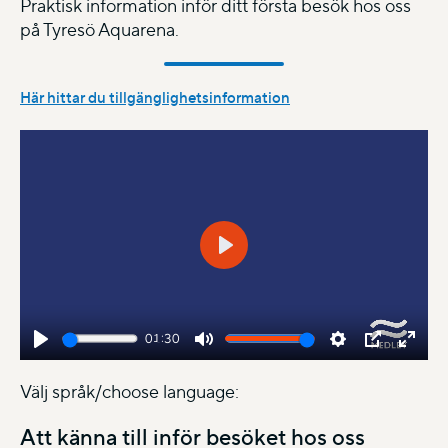
Praktisk information inför ditt första besök hos oss
på Tyresö Aquarena.
Här hittar du tillgänglighetsinformation
Play
01:30
Play
Mute
Settings
PIP
Enter
fulls
Välj språk/choose language:
Att känna till inför besöket hos oss