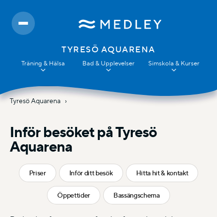
TYRESÖ AQUARENA
Träning & Hälsa
Bad & Upplevelser
Simskola & Kurser
Tyresö Aquarena
Inför besöket på Tyresö
Aquarena
Priser
Inför ditt besök
Hitta hit & kontakt
Öppettider
Bassängschema