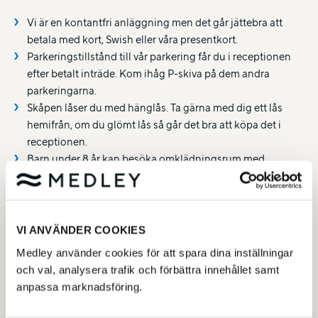
Vi är en kontantfri anläggning men det går jättebra att
betala med kort, Swish eller våra presentkort.
Parkeringstillstånd till vår parkering får du i receptionen
efter betalt inträde. Kom ihåg P-skiva på dem andra
parkeringarna.
Skåpen låser du med hänglås. Ta gärna med dig ett lås
hemifrån, om du glömt lås så går det bra att köpa det i
receptionen.
Barn under 8 år kan besöka omklädningsrum med
förälder oavsett kön. Behöver barn från 8 år hjälp av
förälder av motsatt kön så ta kontakt med personalen så
hjälper vi er. Om ditt barn är över 8 år och byter om själv så
ber vi dig vänta på ditt barn på andra sidan
VI ANVÄNDER COOKIES
omklädningsrummet.
Medley använder cookies för att spara dina inställningar
Ta med dig dina skor in i omklädningsrummet och lägg
och val, analysera trafik och förbättra innehållet samt
dem i en påse i ditt skåp. Påsar får du i receptionen.
anpassa marknadsföring.
Generella regler i simhallen