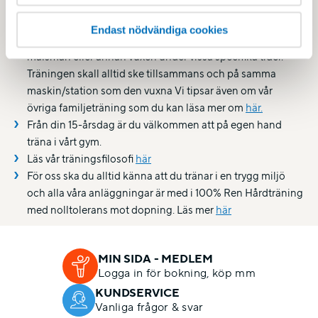
inte träning i bar överkropp.
Familjeträning gym: Från 10 år är du som har ett
Endast nödvändiga cookies
barntillägg välkommen att träna tillsammans med
målsman eller annan vuxen under vissa specifika tider.
Träningen skall alltid ske tillsammans och på samma
maskin/station som den vuxna Vi tipsar även om vår
övriga familjeträning som du kan läsa mer om
här.
Från din 15-årsdag är du välkommen att på egen hand
träna i vårt gym.
Läs vår träningsfilosofi
här
För oss ska du alltid känna att du tränar i en trygg miljö
och alla våra anläggningar är med i 100% Ren Hårdträning
med nolltolerans mot dopning. Läs mer
här
MIN SIDA - MEDLEM
Logga in för bokning, köp mm
KUNDSERVICE
Vanliga frågor & svar