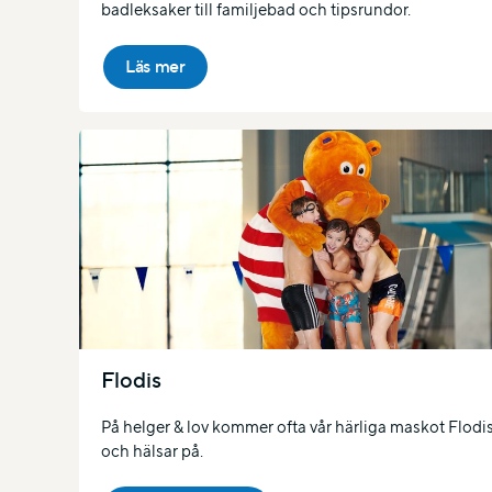
badleksaker till familjebad och tipsrundor.
Läs mer
Flodis
På helger & lov kommer ofta vår härliga maskot Flodi
och hälsar på.