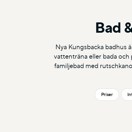
Bad &
Nya Kungsbacka badhus är k
vattenträna eller bada och p
familjebad med rutschkanor
Priser
In