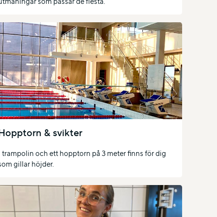
utmaningar som passar de flesta.
Hopptorn & svikter
1 trampolin och ett hopptorn på 3 meter finns för dig
som gillar höjder.