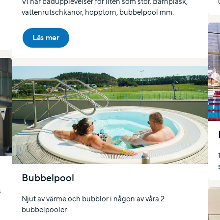
Vi har badupplevelser för liten som stor. Barnplask,
vattenrutschkanor, hopptorn, bubbelpool mm.
Läs mer
Bubbelpool
s
Njut av värme och bubblor i någon av våra 2
bubbelpooler.