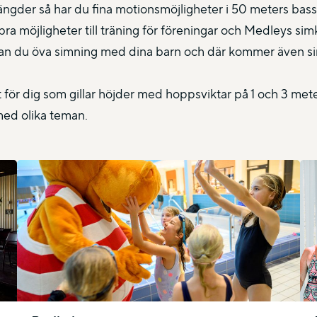
 längder så har du fina motionsmöjligheter i 50 meters bas
 möjligheter till träning för föreningar och Medleys simk
n du öva simning med dina barn och där kommer även simsk
t för dig som gillar höjder med hoppsviktar på 1 och 3 me
med olika teman.