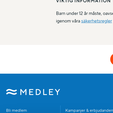
VIKTIG INFORMATION
Barn under 12 år måste, oavs
igenom våra
säkerhetsregler
Bli medlem
Kampanjer & erbjudande