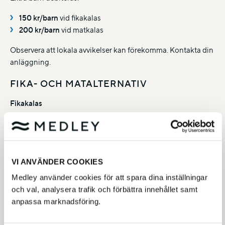
150 kr/barn
vid fikakalas
200 kr/barn
vid matkalas
Observera att lokala avvikelser kan förekomma. Kontakta din
anläggning.
FIKA- OCH MATALTERNATIV
Fikakalas
Chokladboll eller kanelbulle
Matkalas (finns ej i Nacka simhall)
VI ANVÄNDER COOKIES
Inkluderar fika enligt ovan
Mat i form av: Två pannkakor eller två korv med bröd
Medley använder cookies för att spara dina inställningar
och val, analysera trafik och förbättra innehållet samt
VUXENNÄRVARO & SÄKERHET
anpassa marknadsföring.
Minst
1 vuxen per 3 barn