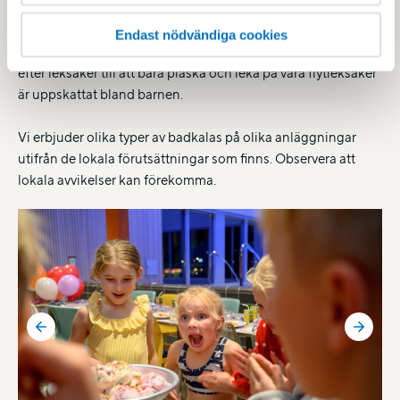
krävs är badkläder och ett glatt badhumör. Lekar och
aktiviteter på badkalaset bestämmer du själv och vad som
Endast nödvändiga cookies
passar varierar givetvis beroende på ålder. Allt från att dyka
efter leksaker till att bara plaska och leka på våra flytleksaker
är uppskattat bland barnen.
Vi erbjuder olika typer av badkalas på olika anläggningar
utifrån de lokala förutsättningar som finns. Observera att
lokala avvikelser kan förekomma.