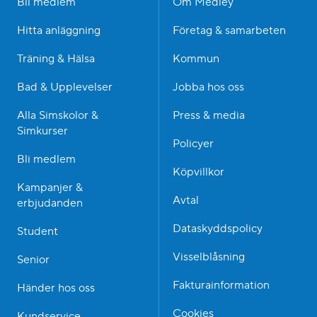
Bli medlem
Om Medley
Hitta anläggning
Företag & samarbeten
Träning & Hälsa
Kommun
Bad & Upplevelser
Jobba hos oss
Alla Simskolor &
Press & media
Simkurser
Policyer
Bli medlem
Köpvillkor
Kampanjer &
Avtal
erbjudanden
Dataskyddspolicy
Student
Visselblåsning
Senior
Fakturainformation
Händer hos oss
Cookies
Kundservice