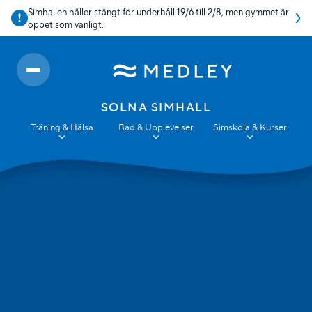
Simhallen håller stängt för underhåll 19/6 till 2/8, men gymmet är
öppet som vanligt.
SOLNA SIMHALL
Träning & Hälsa
Bad & Upplevelser
Simskola & Kurser