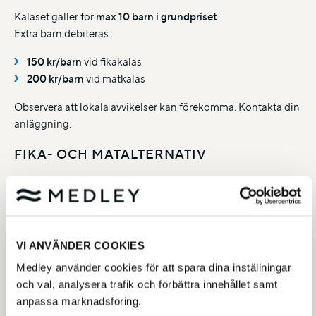
Kalaset gäller för
max 10 barn i grundpriset
Extra barn debiteras:
150 kr/barn
vid fikakalas
200 kr/barn
vid matkalas
Observera att lokala avvikelser kan förekomma. Kontakta din
anläggning.
FIKA- OCH MATALTERNATIV
Fikakalas
Chokladboll eller kanelbulle
Matkalas (finns ej i Nacka simhall)
VI ANVÄNDER COOKIES
Inkluderar fika enligt ovan
Medley använder cookies för att spara dina inställningar
Mat i form av: Två pannkakor eller två korv med bröd
och val, analysera trafik och förbättra innehållet samt
anpassa marknadsföring.
VUXENNÄRVARO & SÄKERHET