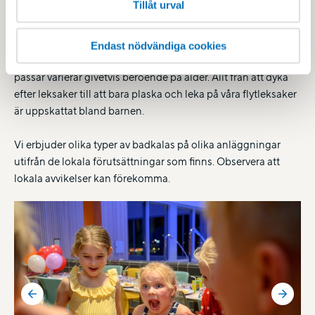
Tillåt urval
Ett badkalas är ett riktigt bra barnkalastema. Det enda som
krävs är badkläder och ett glatt badhumör. Lekar och
Endast nödvändiga cookies
aktiviteter på badkalaset bestämmer du själv och vad som
passar varierar givetvis beroende på ålder. Allt från att dyka
efter leksaker till att bara plaska och leka på våra flytleksaker
är uppskattat bland barnen.
Vi erbjuder olika typer av badkalas på olika anläggningar
utifrån de lokala förutsättningar som finns. Observera att
lokala avvikelser kan förekomma.