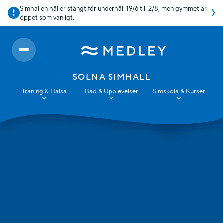
Simhallen håller stängt för underhåll 19/6 till 2/8, men gymmet är
öppet som vanligt.
SOLNA SIMHALL
Träning & Hälsa
Bad & Upplevelser
Simskola & Kurser