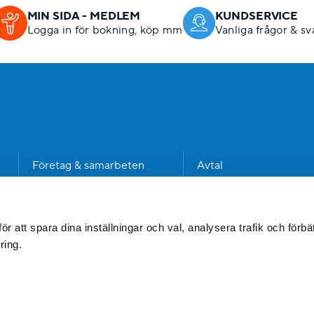
MIN SIDA - MEDLEM
KUNDSERVICE
Logga in för bokning, köp mm
Vanliga frågor & sv
n
Företag & samarbeten
Avtal
Kommun
Dataskyddspolicy
Jobba hos oss
Visselblåsning
 att spara dina inställningar och val, analysera trafik och förbät
ring.
Press & media
Fakturainformation
Policyer
Cookies
Köpvillkor