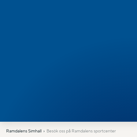
Ramdalens Simhall
Besök oss på Ramdalens sportcenter