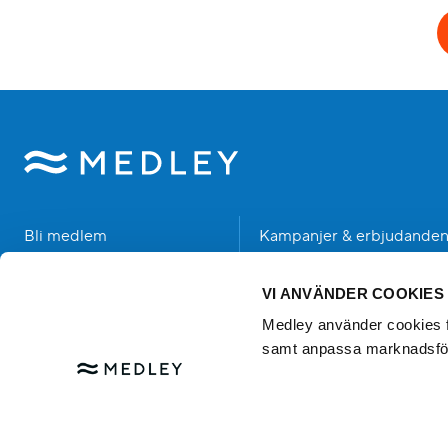
Bli medlem
Kampanjer & erbjudande
Hitta anläggning
Student
VI ANVÄNDER COOKIES
Träning & Hälsa
Senior
Medley använder cookies för
samt anpassa marknadsfö
Bad & Upplevelser
Händer hos oss
Alla Simskolor & Simkurser
Kundservice
Bli medlem
Om Medley