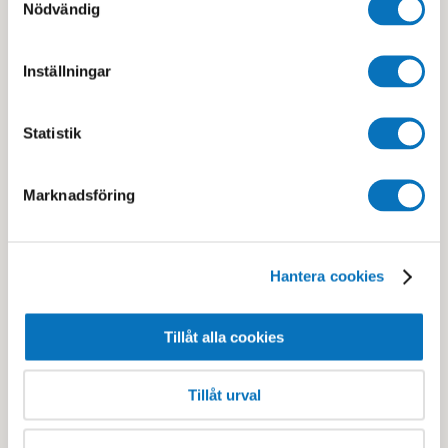
Nödvändig
Medlemskap
Här kan du köpa medlemskap för träning, bad och simning.
Se
Inställningar
priser och köp medlemskap
Statistik
Marknadsföring
Hantera cookies
Använd ditt friskvårdsbidrag
Läs mer
här
Tillåt alla cookies
Tillåt urval