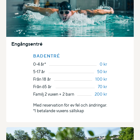
Engångsentré
BADENTRÉ
0-4 år*
0 kr
5-17 år
50 kr
Från 18 år
100 kr
Från 65 år
70 kr
Familj 2 vuxen + 2 barn
200 kr
Med reservation för ev fel och ändringar.
*I betalande vuxens sällskap