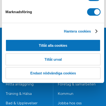
MIN SIDA - MEDLEM
Logga in för bokning, köp mm
KUNDSERVICE
Marknadsföring
Vanliga frågor & svar
Hantera cookies
Tillåt alla cookies
Tillåt urval
Endast nödvändiga cookies
Bli medlem
Om Medley
Hitta anläggning
Företag & samarbeten
Träning & Hälsa
Kommun
Bad & Upplevelser
Jobba hos oss