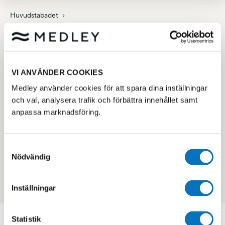
Huvudstabadet
Kundservice på Medley
Här nedan hittar du enkelt svar på vanliga frågor.
VI ANVÄNDER COOKIES
Om du vill kontakta kundservice, fyll i detta
Medley använder cookies för att spara dina inställningar
formulär
och val, analysera trafik och förbättra innehållet samt
anpassa marknadsföring.
Samtyckesval
Nödvändig
Inställningar
Statistik