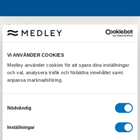
Vilundabadet
Köp klippkort för bad- och
träning
VI ANVÄNDER COOKIES
Medley använder cookies för att spara dina inställningar
Här kan du köpa våra klippkort för bad-och träning,
och val, analysera trafik och förbättra innehållet samt
observera att utbudet varierar beroende på
anpassa marknadsföring.
anläggning. På vissa av anläggningarna tillkommer
kostnad för entréband eller hyra av band. Se vad
som gäller för din lokala anläggning.
Samtyckesval
Nödvändig
Giltighetstid 5xBad 6 månader
Giltighetstid övriga klippkort 1år
Inställningar