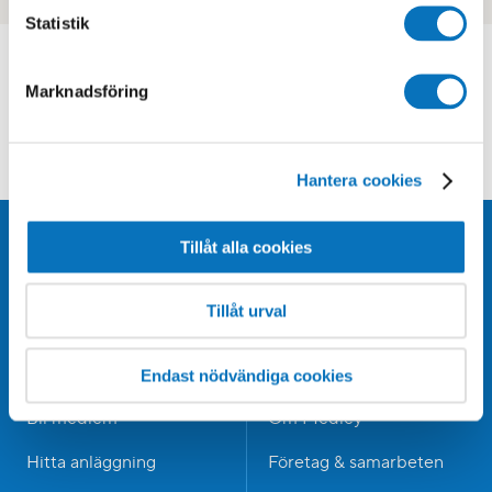
Statistik
MIN SIDA - MEDLEM
Marknadsföring
Logga in för bokning, köp mm
KUNDSERVICE
Vanliga frågor & svar
Hantera cookies
Tillåt alla cookies
Tillåt urval
Endast nödvändiga cookies
Bli medlem
Om Medley
Hitta anläggning
Företag & samarbeten