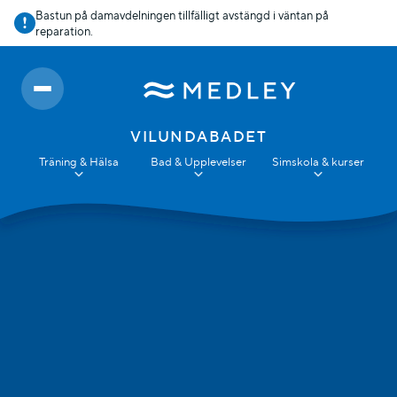
Bastun på damavdelningen tillfälligt avstängd i väntan på
reparation.
VILUNDABADET
Träning & Hälsa
Bad & Upplevelser
Simskola & kurser