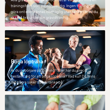
träningsform som passar just dig. Ingen träning får
göra ont eller kännas obehaglig utan tanken är att du
ska må bra under din gravidträning.
Börja löpträna
Är du nybörjare på löpning? Eller har du precis
bestämt dig för att börja löpträna? Vad kul! Då finns
det några saker du bör tänka på.