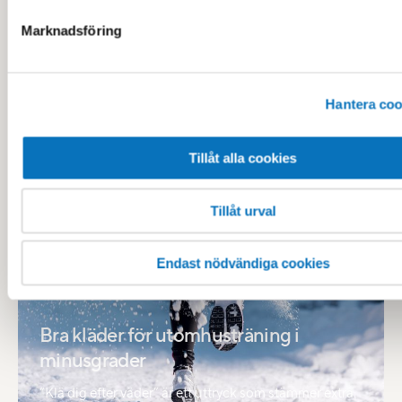
Marknadsföring
Gruppträningsfavoriter på Medley
Hantera coo
Vi fick en fråga: Vilka är era mest populära
gruppträningspass? Och det måste vi ju såklart hitta
Tillåt alla cookies
svaret på.
Tillåt urval
Endast nödvändiga cookies
Bra kläder för utomhusträning i
minusgrader
“Klä dig efter väder” är ett uttryck som stämmer extra