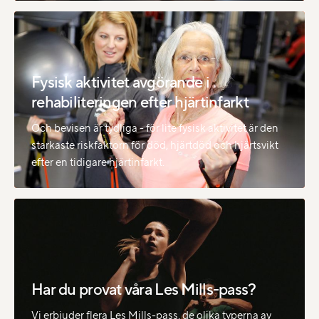
Fysisk aktivitet avgörande i
rehabiliteringen efter hjärtinfarkt
Och bevisen är tydliga - för lite fysisk aktivitet är den
starkaste riskfaktorn för död, hjärtdöd och hjärtsvikt
efter en tidigare hjärtinfarkt.
Har du provat våra Les Mills-pass?
Vi erbjuder flera Les Mills-pass, de olika typerna av