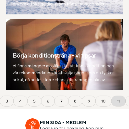
bra om du ska ge dig ut och träna i minusgrader.
Börja konditionsträna - vi tipsar
et finns mängder av olika sätt att träna kondition och
vår rekommendation är att välja något som du tycker
är kul, då är det större chans att träningen blir av.
3
4
5
6
7
8
9
10
11
MIN SIDA - MEDLEM
Logga in för bokning, köp mm