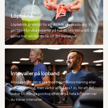
Löpteknik
Löpteknik är viktigt för att du inte ska skada dig. Vi
ger tips från våra experter på hur du ska träna rätt. Läs
gärna mer om hur du får till din löpteknik!
Intervaller på löpband
Alla säger att det är bra med högintensiv träning eller
intervallträning, men varför är det bra? Jo, för att det
bidrar till många positiva effekter på hela kroppen när
du tränar intervaller.