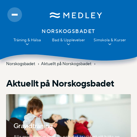
NORSKOGSBADET
Träning & Hälsa
Bad & Upplevelser
Simskola & Kurser
Norskogsbadet
Aktuellt på Norskogsbadet
Aktuellt på Norskogsbadet
Gravidträning
Alla graviditeter är olika och det är viktigt att hitta en