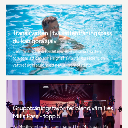
Träna i vatten | två vattenträningspass
du kan göra själv
Det finns många fördelar med att träna i vatten,
förutom att det är härligt så avlastar du leder och
vattnet agerar som ett naturligt motstånd.
Gruppträningsfavoriter bland våra Les
Mills Pass - topp 5
På Medley erbjuder vi en mängd Les Mills pass. På