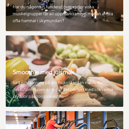
Har du någonsin funderat över varför vissa
muskelgrupper får all uppmärksamhet medan andra
ofta hamnar i skymundan?
Smoothie med julsmak
Sätt julstämning på din frukost redan nu! Är du
dessutom frusen av dig är det perfekt med lite varma
kryddor på morgonkvisten.