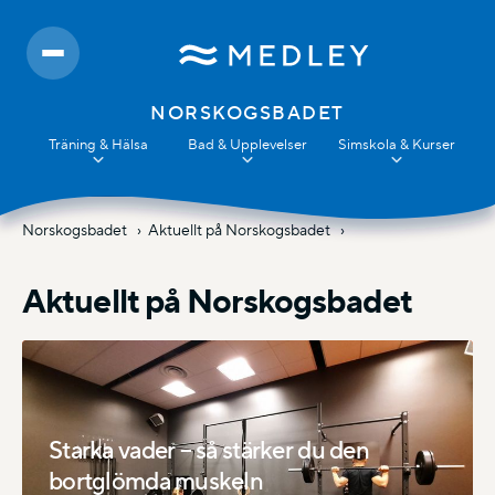
NORSKOGSBADET
Träning & Hälsa
Bad & Upplevelser
Simskola & Kurser
Norskogsbadet
Aktuellt på Norskogsbadet
Aktuellt på Norskogsbadet
Starka vader – så stärker du den
bortglömda muskeln