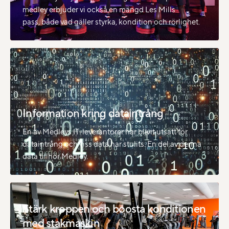
medley erbjuder vi också en mängd Les Mills
pass, både vad gäller styrka, kondition och rörlighet.
Information kring dataintrång
En av Medleys IT-leverantörer har blivit utsatt för
dataintrång och viss data har stulits. En del av denna
data tillhör Medley.
Stärk kroppen och boosta konditionen
med stakmaskin