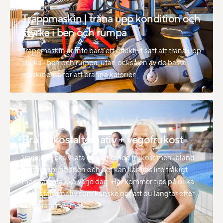
Trappmaskin | träna upp kondition och
styrka i ben och rumpa
Trappmaskin är inte bara ett effektivt sätt att träna upp
styrka i ben och rumpa, utan också en av de bästa
maskinerna för att bränna kalorier.
Bra frukostalternativ + vegofrukost
Varje dag ska vi äta en stärkande frukost men ibland
tryter inspirationen och det kan kännas lite tråkigt
med samma lika varje dag. Här kommer tips på olika
frukostalternativ som kanske gör att du längtar efter
ditt första mål mat.