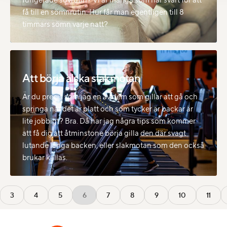
få till en sömnrutin. Hur får man egentligen till 8
timmars sömn varje natt?
Att börja älska slakmotan
Är du precis som jag en av dem som gillar att gå och
springa när det är platt och som tycker är backar är
lite jobbigt? Bra. Då har jag några tips som kommer
att få dig att åtminstone börja gilla den där svagt
lutande långa backen, eller slakmotan som den också
brukar kallas.
3
4
5
6
7
8
9
10
11