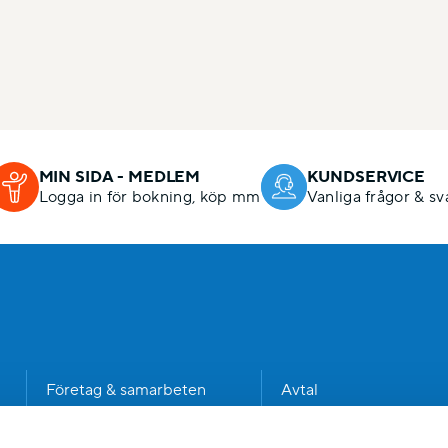
MIN SIDA - MEDLEM
KUNDSERVICE
Logga in för bokning, köp mm
Vanliga frågor & sv
n
Företag & samarbeten
Avtal
Kommun
Dataskyddspolicy