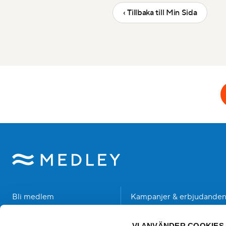
‹ Tillbaka till Min Sida
Bli medlem
Kampanjer & erbjudande
Hitta anläggning
Student
VI ANVÄNDER COOKIES