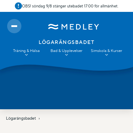
OBS! söndag 9/8 stänger utebadet 17:00 för allmänhet.
LÖGARÄNGSBADET
Träning & Hälsa
Bad & Upplevelser
Simskola & Kurser
Lögarängsbadet