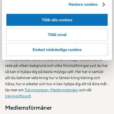
Hantera cookies
Träning på Lögarängsbadet
Tillåt alla cookies
Vi vill ge dig alla förutsättningar att lyckas i din träning så att
du kan behålla din hälsa över tid. Därför har vi tagit fram ett
Tillåt urval
koncept för att hjälpa dig direkt från start - Träningsresan.
Träningsresan på Medley
Endast nödvändiga cookies
Vi börjar alltid med en analys av ditt nuläge. Genom att få
reda på vilken bakgrund och vilka förutsättningar just du har
så kan vi hjälpa dig på bästa möjliga sätt. Här har vi samlat
allt du behöver veta kring hur vi tänker kring träning och
hälsa, hur vi arbetar och hur vi kan hjälpa dig att nå dina mål -
läs mer om
Träningsresan
,
Medleymetoden
och vår
träningsfilosofi
.
Medlemsförmåner