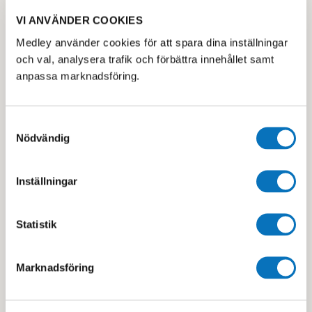
VI ANVÄNDER COOKIES
Medley använder cookies för att spara dina inställningar
och val, analysera trafik och förbättra innehållet samt
Boka Checkup-test
Simning
anpassa marknadsföring.
Ta reda på din wellness-
Träna simning hos oss på
ålder med Technogym
Medley.
CheckUp-station
Samtyckesval
Nödvändig
Inställningar
Statistik
Familjeträning
Marknadsföring
Hos oss kan hela familjen
röra på sig – på samma
plats, samtidigt och på
sitt eget sätt.