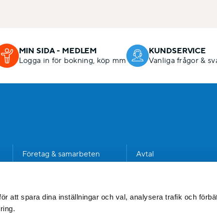
MIN SIDA - MEDLEM
KUNDSERVICE
Logga in för bokning, köp mm
Vanliga frågor & sv
n
Företag & samarbeten
Avtal
Kommun
Dataskyddspolicy
Jobba hos oss
Visselblåsning
 att spara dina inställningar och val, analysera trafik och förbät
ring.
Press & media
Fakturainformation