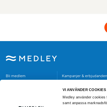
Bli medlem
Kampanjer & erbjudande
Hitta anläggning
Student
VI ANVÄNDER COOKIES
Träning & Hälsa
Senior
Medley använder cookies för
samt anpassa marknadsfö
Bad & Upplevelser
Händer hos oss