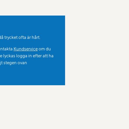
 trycket ofta är hårt.
ntakta
Kundservice
om du
te lyckas logga in efter att ha
ljt stegen ovan