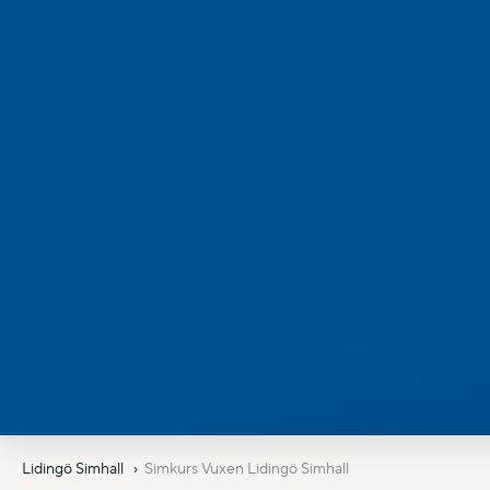
Lidingö Simhall
Simkurs Vuxen Lidingö Simhall