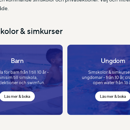
åde.
kolor & simkurser
Barn
Ungdom
 för barn från 1 till 10 år -
Simskolor & simkurser
inisim till simskola,
ungdomar - från 10 år, c
tlektioner och swimfun.
open water från 16 å
Läs mer & boka
Läs mer & boka