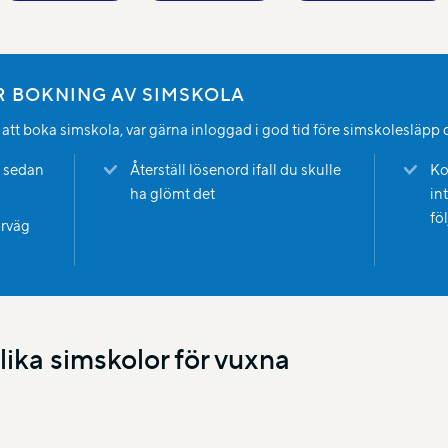
ÖR BOKNING AV SIMSKOLA
tt boka simskola, var gärna inloggad i god tid före simskolesläpp då
o sedan
Återställ lösenord ifall du skulle
Ko
ha glömt det
in
fö
örväg
lika simskolor för vuxna