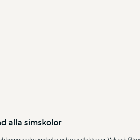
d alla simskolor
h kommande simskolor och privatlektioner. Välj och filtrer