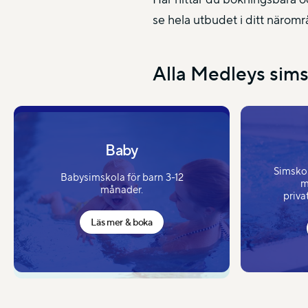
se hela utbudet i ditt näromr
Alla Medleys sims
Baby
Simskola
Babysimskola för barn 3-12
m
månader.
priva
Läs mer & boka