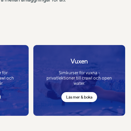
Vuxen
 för
Simkurser för vuxna -
rawl och
privatlektioner till crawl och open
r.
water.
Läs mer & boka