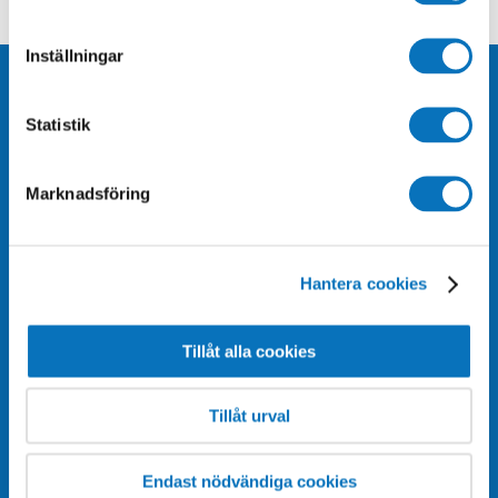
Inställningar
Statistik
Marknadsföring
Bli medlem
Om Medley
Hantera cookies
Hitta anläggning
Företag & samarbeten
Träning & Hälsa
Tillåt alla cookies
Kommun
Bad & Upplevelser
Jobba hos oss
Tillåt urval
Alla Simskolor &
Press & media
Simkurser
Endast nödvändiga cookies
Policyer