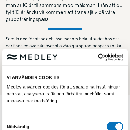
man är 10 år tillsammans med målsman. Från att du
fyllt 13 år är du välkommen att träna själv på våra
gruppträningspass.
Scrolla ned för att se och läsa mer om hela utbudet hos oss -
där finns en översikt över alla våra gruppträningspass i olika
kategorier.
Se vårt gruppträningsutbud
VI ANVÄNDER COOKIES
Lidingö Simhall
Medley använder cookies för att spara dina inställningar
och val, analysera trafik och förbättra innehållet samt
anpassa marknadsföring.
MIN SIDA - MEDLEM
Logga in för bokning, köp mm
Samtyckesval
KUNDSERVICE
Nödvändig
Vanliga frågor & svar