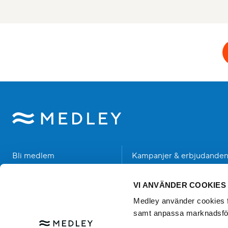
Bli medlem
Kampanjer & erbjudande
Hitta anläggning
Student
VI ANVÄNDER COOKIES
Träning & Hälsa
Senior
Medley använder cookies för
samt anpassa marknadsfö
Bad & Upplevelser
Händer hos oss