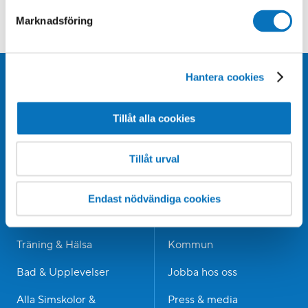
KUNDSERVICE
Vanliga frågor & svar
Marknadsföring
Hantera cookies
Tillåt alla cookies
Tillåt urval
Bli medlem
Om Medley
Endast nödvändiga cookies
Hitta anläggning
Företag & samarbeten
Träning & Hälsa
Kommun
Bad & Upplevelser
Jobba hos oss
Alla Simskolor &
Press & media