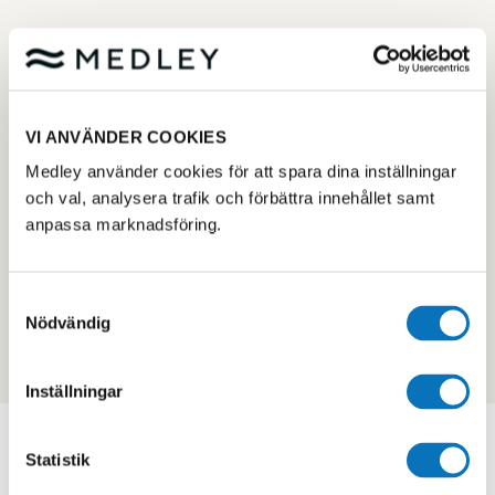
Kundservice på Medley
Här nedan hittar du enkelt svar på vanliga frågor.
Om du vill kontakta kundservice, fyll i detta
VI ANVÄNDER COOKIES
formulär
Medley använder cookies för att spara dina inställningar
och val, analysera trafik och förbättra innehållet samt
anpassa marknadsföring.
Samtyckesval
Nödvändig
Inställningar
MIN SIDA - MEDLEM
Statistik
Logga in för bokning, köp mm