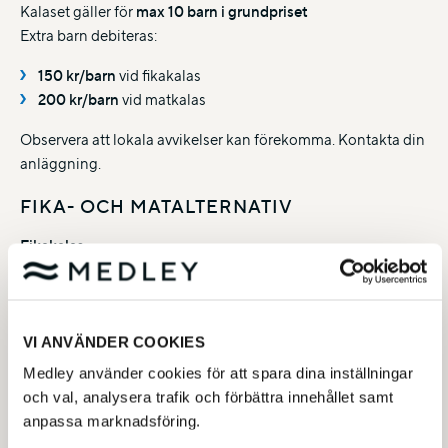
Kalaset gäller för
max 10 barn i grundpriset
Extra barn debiteras:
150 kr/barn
vid fikakalas
200 kr/barn
vid matkalas
Observera att lokala avvikelser kan förekomma. Kontakta din
anläggning.
FIKA- OCH MATALTERNATIV
Fikakalas
Chokladboll eller kanelbulle
Matkalas (finns ej i Nacka simhall)
VI ANVÄNDER COOKIES
Inkluderar fika enligt ovan
Medley använder cookies för att spara dina inställningar
Mat i form av: Två pannkakor eller två korv med bröd
och val, analysera trafik och förbättra innehållet samt
anpassa marknadsföring.
VUXENNÄRVARO & SÄKERHET