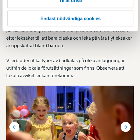
Tillåt urval
Ett badkalas är ett riktigt bra barnkalastema. Det enda som
krävs är badkläder och ett glatt badhumör. Lekar och
Endast nödvändiga cookies
aktiviteter på badkalaset bestämmer du själv och vad som
passar varierar givetvis beroende på ålder. Allt från att dyka
efter leksaker till att bara plaska och leka på våra flytleksaker
är uppskattat bland barnen.
Vi erbjuder olika typer av badkalas på olika anläggningar
utifrån de lokala förutsättningar som finns. Observera att
lokala avvikelser kan förekomma.