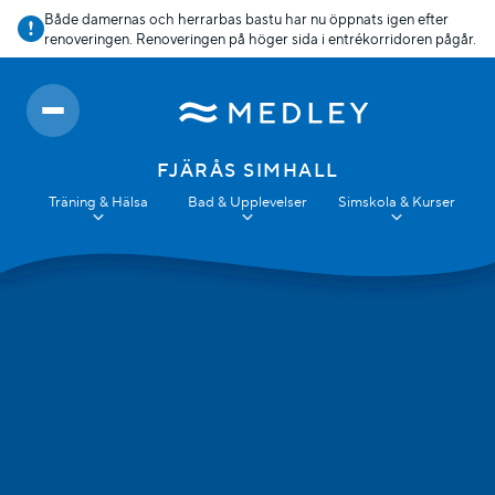
Både damernas och herrarbas bastu har nu öppnats igen efter
renoveringen. Renoveringen på höger sida i entrékorridoren pågår.
FJÄRÅS SIMHALL
Träning & Hälsa
Bad & Upplevelser
Simskola & Kurser