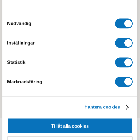
Samtyckesval
Nödvändig
Inställningar
E-POST
Statistik
fjarassimhall@medley.se
ADRESS
Marknadsföring
Klövervägen 1, 439 71 Fjärås
Vägbeskrivning
Hantera cookies
Tillåt alla cookies
MIN SIDA - MEDLEM
Logga in för bokning, köp mm