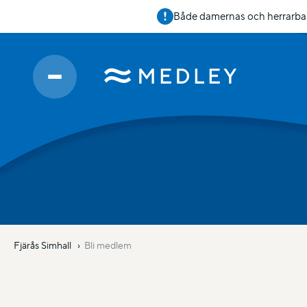
Både damernas och herrarbas 
Fjärås Simhall
Bli medlem