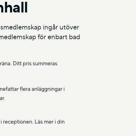
mhall
ngsmedlemskap ingår utöver
dmedlemskap för enbart bad
träna. Ditt pris summeras
efattar flera anläggningar i
ar.
i receptionen. Läs mer i din