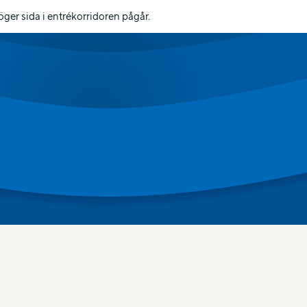
er sida i entrékorridoren pågår.