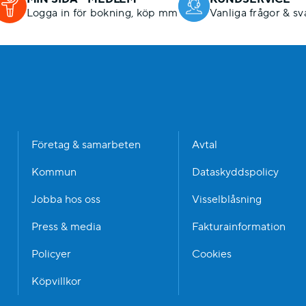
Logga in för bokning, köp mm
Vanliga frågor & sv
n
Företag & samarbeten
Avtal
Kommun
Dataskyddspolicy
Jobba hos oss
Visselblåsning
Press & media
Fakturainformation
Policyer
Cookies
Köpvillkor