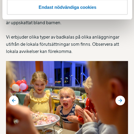
aktiviteter på badkalaset bestämmer du själv och vad som
Endast nödvändiga cookies
passar varierar givetvis beroende på ålder. Allt från att dyka
efter leksaker till att bara plaska och leka på våra flytleksaker
är uppskattat bland barnen.
Vi erbjuder olika typer av badkalas på olika anläggningar
utifrån de lokala förutsättningar som finns. Observera att
lokala avvikelser kan förekomma.