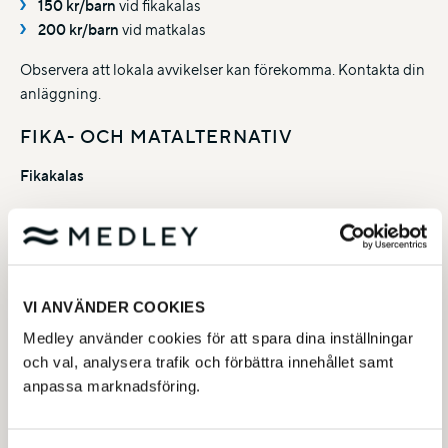
150 kr/barn
vid fikakalas
200 kr/barn
vid matkalas
Observera att lokala avvikelser kan förekomma. Kontakta din
anläggning.
FIKA- OCH MATALTERNATIV
Fikakalas
Chokladboll eller kanelbulle
Matkalas (finns ej i Nacka simhall)
Inkluderar fika enligt ovan
VI ANVÄNDER COOKIES
Mat i form av: Två pannkakor eller två korv med bröd
Medley använder cookies för att spara dina inställningar
VUXENNÄRVARO & SÄKERHET
och val, analysera trafik och förbättra innehållet samt
anpassa marknadsföring.
Minst
1 vuxen per 3 barn
Max
1 vuxen per 1 barn