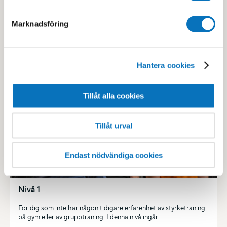
Du får upp till 2 tillfällen med en av våra instruktörer som
hjälper dig att komma igång med och utvecklas i din
Marknadsföring
träning. Du kommer även att få ett färdigt träningsprogram
utifrån respektive nivå.
Vårt mål är att du ska känna dig bekväm med att träna på vår
Hantera cookies
utrustning på gymmet och/eller flera av våra
gruppträningspass.
Tillåt alla cookies
Tillåt urval
Endast nödvändiga cookies
Nivå 1
För dig som inte har någon tidigare erfarenhet av styrketräning
på gym eller av gruppträning. I denna nivå ingår: