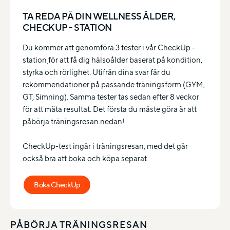
TA REDA PÅ DIN WELLNESS ÅLDER,
CHECKUP - STATION
Du kommer att genomföra 3 tester i vår CheckUp -
station
för att få dig hälsoålder baserat på kondition,
styrka och rörlighet. Utifrån dina svar får du
rekommendationer på passande träningsform (GYM,
GT, Simning). Samma tester tas sedan efter 8 veckor
för att mäta resultat. Det första du måste göra är att
påbörja träningsresan nedan!
CheckUp-test ingår i träningsresan, med det går
också bra att boka och köpa separat.
Boka CheckUp
PÅBÖRJA TRÄNINGSRESAN