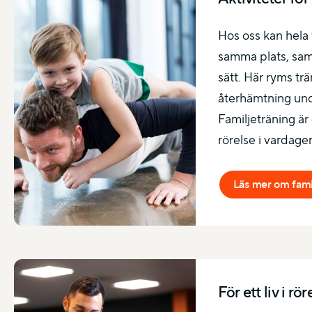
Hos oss kan hela 
samma plats, samt
sätt. Här ryms tr
återhämtning un
Familjeträning ä
rörelse i vardage
Läs mer om famil
För ett liv i rö