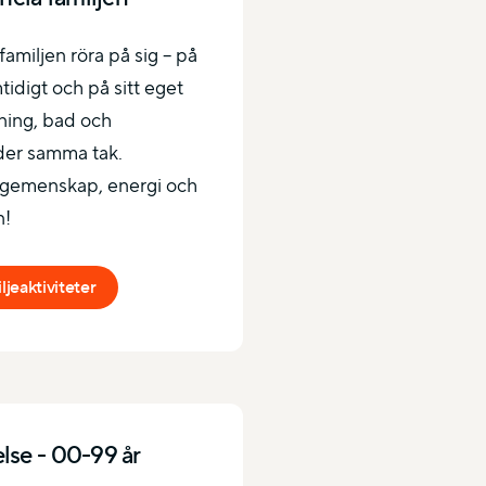
familjen röra på sig – på
idigt och på sitt eget
äning, bad och
der samma tak.
r gemenskap, energi och
n!
jeaktiviteter
relse - 00-99 år