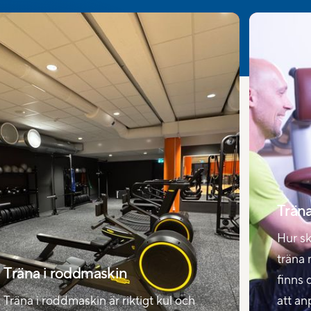
Trän
Hur sk
träna 
Träna i roddmaskin
finns 
Träna i roddmaskin är riktigt kul och
att an