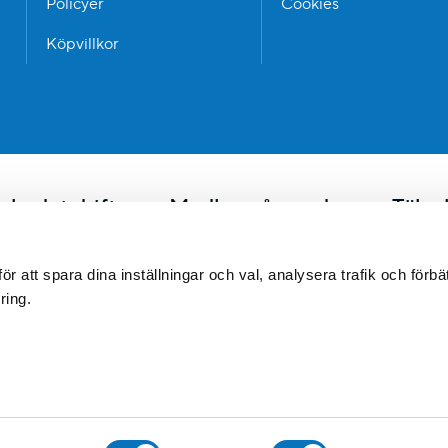
Policyer
Cookies
Köpvillkor
sbadet driftas av Medley på uppdrag av Täb
ljebad i Centralparken i Täby. Badet omges av stora gräsytor för lek
till badet. Vid bassängerna finns omklädningsrum, dusch och bastu. V
 att spara dina inställningar och val, analysera trafik och förbät
änligen observera att Norskogsbadet är en helt kontantfri anläggni
ring.
och presentkort/värdekort.
Norskogsbadet drivs av Medley på uppdrag av
Täby kommun
.