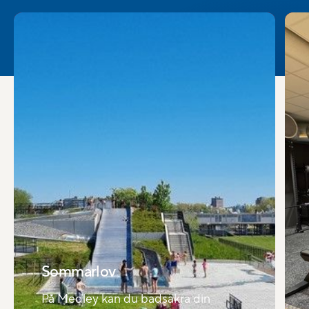
Sommarlov
På Medley kan du badsäkra din