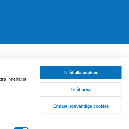
y kommun
 och bollspel. Det finns också ett
Tillåt alla cookies
i har också ett litet café där du
tra innehållet
ng. Du kan betala med kort, Swish
Tillåt urval
Endast nödvändiga cookies