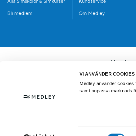
Alla Simskolor & Simkurser
Kundservice
Bli medlem
Om Medley
Norskog
Norskogsbadet är ett omtyckt fami
VI ANVÄNDER COOKIES
välutrustat utegym i anslutning 
Medley använder cookies för
kan köpa glass, kaffe och mat. V
samt anpassa marknadsfö
Samtyckesval