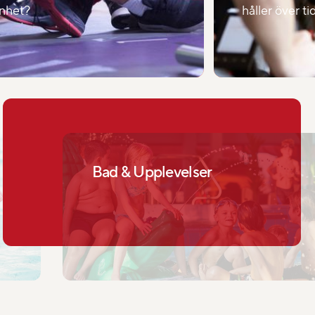
enhet?
håller över ti
Bad & Upplevelser