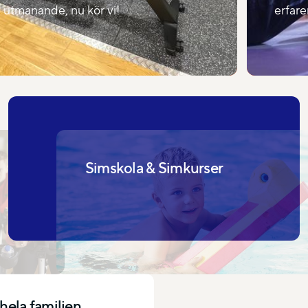
utmanande, nu kör vi!
erfar
Simskola & Simkurser
 hela familjen