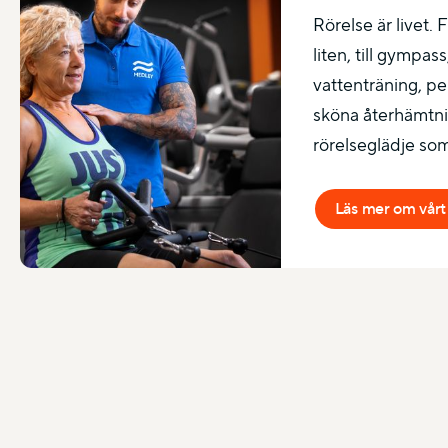
Rörelse är livet.
liten, till gympas
vattenträning, pe
sköna återhämtnin
rörelseglädje som 
Läs mer om vårt