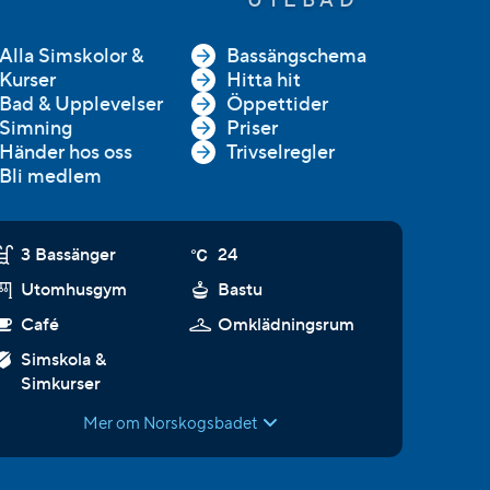
UTEBAD
Alla Simskolor &
Bassängschema
Kurser
Hitta hit
Bad & Upplevelser
Öppettider
Simning
Priser
Händer hos oss
Trivselregler
Bli medlem
3 Bassänger
24
Utomhusgym
Bastu
Café
Omklädningsrum
Simskola &
Simkurser
Mer om Norskogsbadet