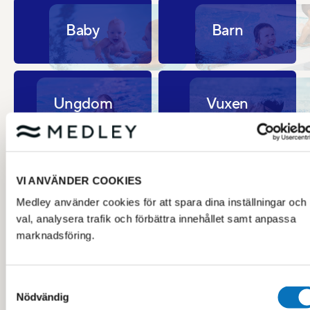
Baby
Barn
Ungdom
Vuxen
VI ANVÄNDER COOKIES
ATT TÄNKA PÅ INFÖR BOKNING AV
Medley använder cookies för att spara dina inställningar och
SIMSKOLA
val, analysera trafik och förbättra innehållet samt anpassa
marknadsföring.
Du behöver vara inloggad för att boka simskola, var
gärna inloggad i god tid före simskolesläpp då trycket
ofta är hårt.
Samtyckesval
Kolla om du har ett konto sedan tidigare
här
Nödvändig